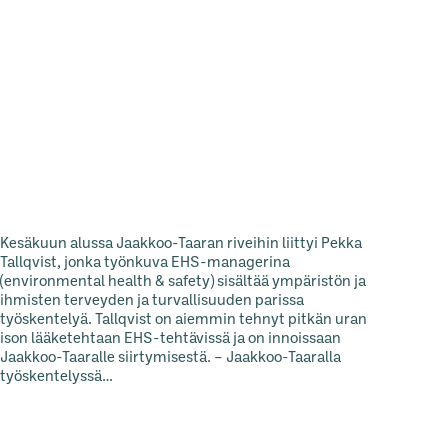
Kesäkuun alussa Jaakkoo-Taaran riveihin liittyi Pekka
Tallqvist, jonka työnkuva EHS-managerina
(environmental health & safety) sisältää ympäristön ja
ihmisten terveyden ja turvallisuuden parissa
työskentelyä. Tallqvist on aiemmin tehnyt pitkän uran
ison lääketehtaan EHS-tehtävissä ja on innoissaan
Jaakkoo-Taaralle siirtymisestä. – Jaakkoo-Taaralla
työskentelyssä…