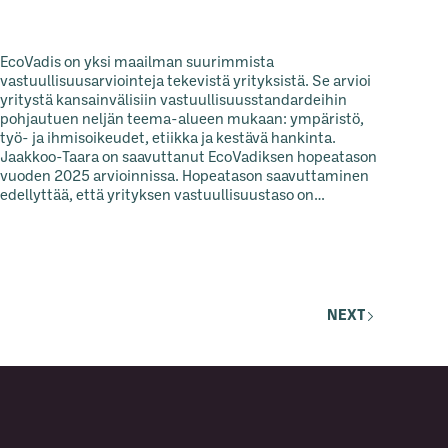
EcoVadis on yksi maailman suurimmista
vastuullisuusarviointeja tekevistä yrityksistä. Se arvioi
yritystä kansainvälisiin vastuullisuusstandardeihin
pohjautuen neljän teema-alueen mukaan: ympäristö,
työ- ja ihmisoikeudet, etiikka ja kestävä hankinta.
Jaakkoo-Taara on saavuttanut EcoVadiksen hopeatason
vuoden 2025 arvioinnissa. Hopeatason saavuttaminen
edellyttää, että yrityksen vastuullisuustaso on…
NEXT