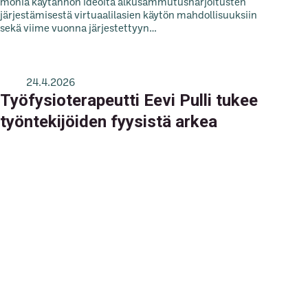
monia käytännön ideoita alkusammutusharjoitusten
järjestämisestä virtuaalilasien käytön mahdollisuuksiin
sekä viime vuonna järjestettyyn…
24.4.2026
Työfysioterapeutti Eevi Pulli tukee
työntekijöiden fyysistä arkea