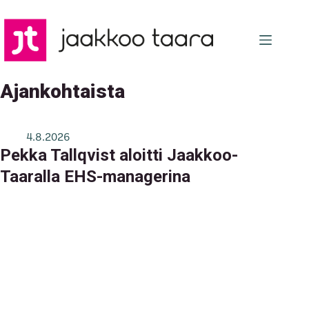
Skip
to
content
Ajankohtaista
4.8.2026
Pekka Tallqvist aloitti Jaakkoo-
Taaralla EHS-managerina