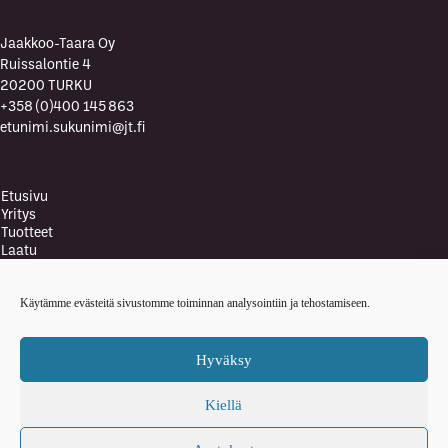
Jaakkoo-Taara Oy
Ruissalontie 4
20200 TURKU
+358 (0)400 145 863
etunimi.sukunimi@jt.fi
Etusivu
Yritys
Tuotteet
Laatu
Laatupolitiikka
Vastuullisuus ja ympäristö
Käytämme evästeitä sivustomme toiminnan analysointiin ja tehostamiseen.
Ympäristöpolitiikka
Terveys- ja turvallisuuspolitiikka
Ajankohtaista
Hyväksy
Yhteystiedot
English
Kiellä
Tietosuojaselosteet