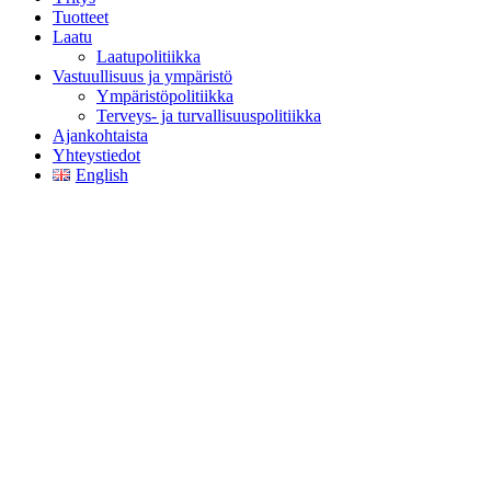
Tuotteet
Laatu
Laatupolitiikka
Vastuullisuus ja ympäristö
Ympäristöpolitiikka
Terveys- ja turvallisuuspolitiikka
Ajankohtaista
Yhteystiedot
English
Tietosuojaselosteet
Copyright © 2026 Jaakkoo-Taara Oy