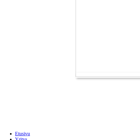
Jaakkoo-Taara Oy
Ruissalontie 4
20200 TURKU
+358 (0)400 145 863
etunimi.sukunimi@jt.fi
Etusivu
Yritys