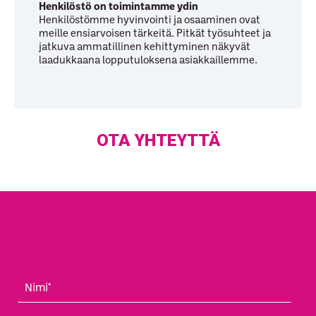
Henkilöstö on toimintamme ydin
Henkilöstömme hyvinvointi ja osaaminen ovat
meille ensiarvoisen tärkeitä. Pitkät työsuhteet ja
jatkuva ammatillinen kehittyminen näkyvät
laadukkaana lopputuloksena asiakkaillemme.
OTA YHTEYTTÄ
N
i
m