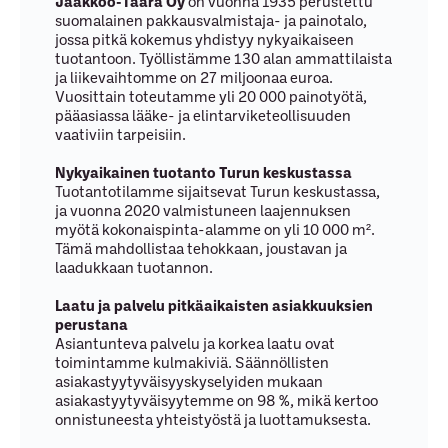
Jaakkoo-Taara Oy
on vuonna 1935 perustettu
suomalainen pakkausvalmistaja- ja painotalo,
jossa pitkä kokemus yhdistyy nykyaikaiseen
tuotantoon. Työllistämme 130 alan ammattilaista
ja liikevaihtomme on 27 miljoonaa euroa.
Vuosittain toteutamme yli 20 000 painotyötä,
pääasiassa lääke- ja elintarviketeollisuuden
vaativiin tarpeisiin.
Nykyaikainen tuotanto Turun keskustassa
Tuotantotilamme sijaitsevat Turun keskustassa,
ja vuonna 2020 valmistuneen laajennuksen
myötä kokonaispinta-alamme on yli 10 000 m².
Tämä mahdollistaa tehokkaan, joustavan ja
laadukkaan tuotannon.
Laatu ja palvelu pitkäaikaisten asiakkuuksien
perustana
Asiantunteva palvelu ja korkea laatu ovat
toimintamme kulmakiviä. Säännöllisten
asiakastyytyväisyyskyselyiden mukaan
asiakastyytyväisyytemme on 98 %, mikä kertoo
onnistuneesta yhteistyöstä ja luottamuksesta.