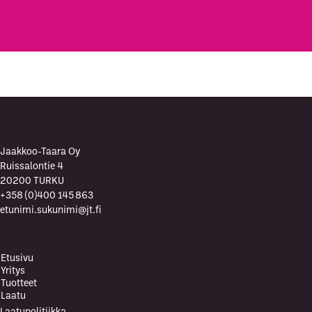
a
i
h
e
Jaakkoo-Taara Oy
Ruissalontie 4
20200 TURKU
+358 (0)400 145 863
etunimi.sukunimi@jt.fi
Etusivu
Yritys
Tuotteet
Laatu