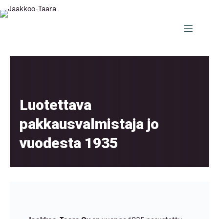
Skip
to
content
Luotettava
pakkausvalmistaja jo
vuodesta 1935