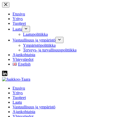
Skip
to
content
Etusivu
Yritys
Tuotteet
Laatu
Laatupolitiikka
Vastuullisuus ja ympäristö
Ympäristöpolitiikka
Terveys- ja turvallisuuspolitiikka
Ajankohtaista
Yhteystiedot
English
Etusivu
Yritys
Tuotteet
Laatu
Vastuullisuus ja ympäristö
Ajankohtaista
Yhteystiedot