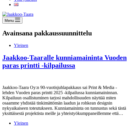
Menu
Avainsana
pakkaussuunnittelu
Yleinen
Jaakkoo-Taaralle kunniamaininta Vuoden
paras printti -kilpailussa
Jaakkoo-Taara Oy:n 90-vuotisjuhlapakkaus sai Print & Media -
lehden Vuoden paras printti 2025 -kilpailussa kunniamaininnan.
Kilpailuun osallistuminen tarjosi mahdollisuuden näyttää miten
osaamme yhdistää tinkimättömän laadun ja rohkean designin
nykyaikaiseen toteutukseen. Kunniamaininta on tunnustus sekä tästä
yksittäisestä projektista meille ja yhteistyökumppaneillemme että…
Yleinen