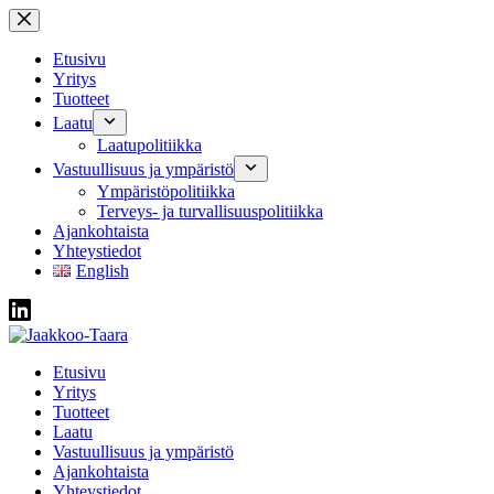
Skip
to
content
Etusivu
Yritys
Tuotteet
Laatu
Laatupolitiikka
Vastuullisuus ja ympäristö
Ympäristöpolitiikka
Terveys- ja turvallisuuspolitiikka
Ajankohtaista
Yhteystiedot
English
Etusivu
Yritys
Tuotteet
Laatu
Vastuullisuus ja ympäristö
Ajankohtaista
Yhteystiedot