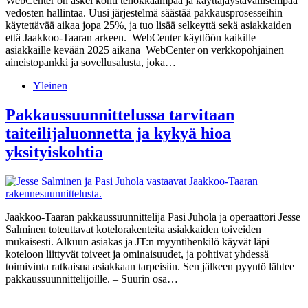
WebCenter on askel kohti tehokkaampaa ja käyttäjäystävällisempää
vedosten hallintaa. Uusi järjestelmä säästää pakkausprosesseihin
käytettävää aikaa jopa 25%, ja tuo lisää selkeyttä sekä asiakkaiden
että Jaakkoo-Taaran arkeen. WebCenter käyttöön kaikille
asiakkaille kevään 2025 aikana WebCenter on verkkopohjainen
aineistopankki ja sovellusalusta, joka…
Yleinen
Pakkaussuunnittelussa tarvitaan
taiteilijaluonnetta ja kykyä hioa
yksityiskohtia
Jaakkoo-Taaran pakkaussuunnittelija Pasi Juhola ja operaattori Jesse
Salminen toteuttavat kotelorakenteita asiakkaiden toiveiden
mukaisesti. Alkuun asiakas ja JT:n myyntihenkilö käyvät läpi
koteloon liittyvät toiveet ja ominaisuudet, ja pohtivat yhdessä
toimivinta ratkaisua asiakkaan tarpeisiin. Sen jälkeen pyyntö lähtee
pakkaussuunnittelijoille. – Suurin osa…