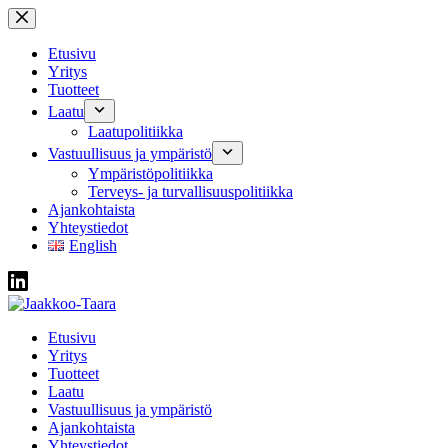
Skip
to
content
Etusivu
Yritys
Tuotteet
Laatu
Laatupolitiikka
Vastuullisuus ja ympäristö
Ympäristöpolitiikka
Terveys- ja turvallisuuspolitiikka
Ajankohtaista
Yhteystiedot
English
Etusivu
Yritys
Tuotteet
Laatu
Vastuullisuus ja ympäristö
Ajankohtaista
Yhteystiedot