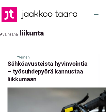
Skip
to
content
liikunta
Avainsana
Yleinen
Sähköavusteista hyvinvointia
– työsuhdepyörä kannustaa
liikkumaan