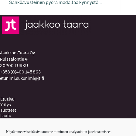
Sähköavusteinen pyörä madaltaa kynnystä…
Jaakkoo-Taara Oy
Ruissalontie 4
20200 TURKU
+358 (0)400 145 863
etunimi.sukunimi@jt.fi
Etusivu
Yritys
Tuotteet
Laatu
Laatupolitiikka
Vastuullisuus ja ympäristö
Käytämme evästeitä sivustomme toiminnan analysointiin ja tehostamiseen.
Ympäristöpolitiikka