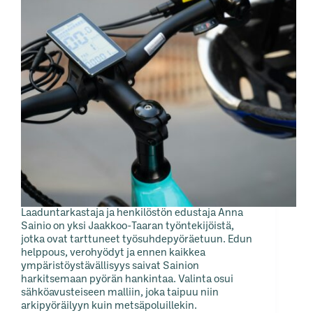
Laaduntarkastaja ja henkilöstön edustaja Anna
Sainio on yksi Jaakkoo-Taaran työntekijöistä,
jotka ovat tarttuneet työsuhdepyöräetuun. Edun
helppous, verohyödyt ja ennen kaikkea
ympäristöystävällisyys saivat Sainion
harkitsemaan pyörän hankintaa. Valinta osui
sähköavusteiseen malliin, joka taipuu niin
arkipyöräilyyn kuin metsäpoluillekin.