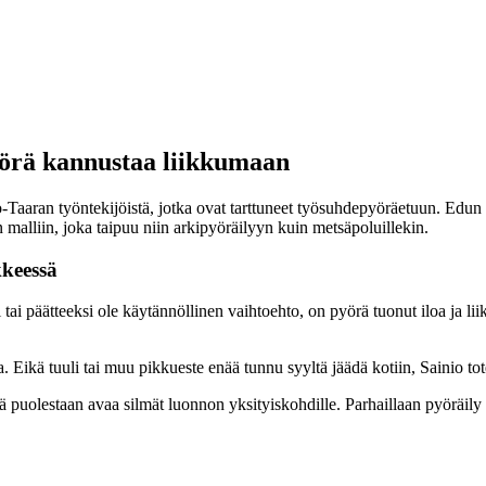
yörä kannustaa liikkumaan
-Taaran työntekijöistä, jotka ovat tarttuneet työsuhdepyöräetuun. Edun
malliin, joka taipuu niin arkipyöräilyyn kuin metsäpoluillekin.
kkeessä
tai päätteeksi ole käytännöllinen vaihtoehto, on pyörä tuonut iloa ja l
a. Eikä tuuli tai muu pikkueste enää tunnu syyltä jäädä kotiin, Sainio tot
uolestaan avaa silmät luonnon yksityiskohdille. Parhaillaan pyöräily 