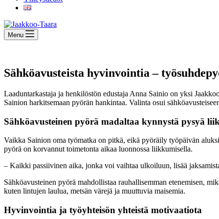
Menu
Sähköavusteista hyvinvointia – työsuhdep
Laaduntarkastaja ja henkilöstön edustaja Anna Sainio on yksi Jaakkoo
Sainion harkitsemaan pyörän hankintaa. Valinta osui sähköavusteiseen 
Sähköavusteinen pyörä madaltaa kynnystä pysyä lii
Vaikka Sainion oma työmatka on pitkä, eikä pyöräily työpäivän aluksi 
pyörä on korvannut toimetonta aikaa luonnossa liikkumisella.
– Kaikki passiivinen aika, jonka voi vaihtaa ulkoiluun, lisää jaksamist
Sähköavusteinen pyörä mahdollistaa rauhallisemman etenemisen, mikä p
kuten lintujen laulua, metsän värejä ja muuttuvia maisemia.
Hyvinvointia ja työyhteisön yhteistä motivaatiota