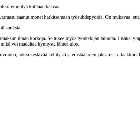
 sähköpyöräilyä kohtaan kasvaa.
 varmasti saanut monet harkitsemaan työsuhdepyörää. On mukavaa, että k
ollisuuksia.
amaksun ilman korkoja. Se tukee myös työntekijän taloutta. Lisäksi ympär
 mikä voi madaltaa kynnystä lähteä ulos.
nvointia, tukea kestävää kehitystä ja edistää arjen jaksamista. Jaakkoo-T