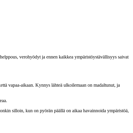
 helppous, verohyödyt ja ennen kaikkea ympäristöystävällisyys saivat
iikettä vapaa-aikaan. Kynnys lähteä ulkoilemaan on madaltunut, ja
eaa.
onkin silloin, kun on pyörän päällä on aikaa havainnoida ympäristöä,