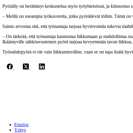
Pyöräily on herättänyt keskustelua myös työyhteisössä, ja kiinnostus
– Meillä on useampia työkavereita, jotka pyöräilevät töihin. Tämä on
Sainio arvostaa sitä, että työnantaja tarjoaa hyvinvointia tukevia mahd
– On tärkeää, että työnantaja kannustaa liikkumaan ja mahdollistaa os
Ikääntyville sähköavusteinen pyörä tarjoaa kevyemmän tavan liikkua,
Työsuhdepyörä ei ole vain liikkumisväline, vaan se on tapa lisätä hyvi
Jaakkoo-Taara Oy
Ruissalontie 4
20200 TURKU
+358 (0)400 145 863
etunimi.sukunimi@jt.fi
Etusivu
Yritys