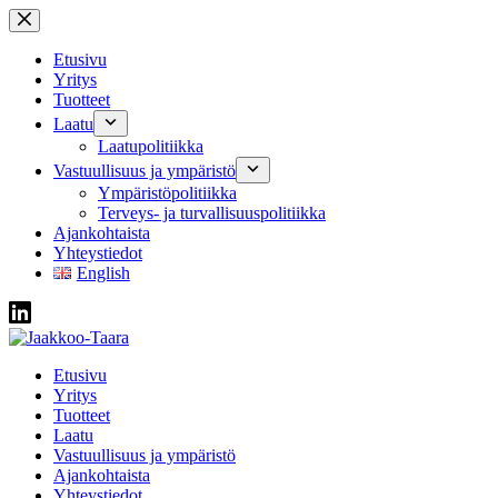
Skip
to
content
Etusivu
Yritys
Tuotteet
Laatu
Laatupolitiikka
Vastuullisuus ja ympäristö
Ympäristöpolitiikka
Terveys- ja turvallisuuspolitiikka
Ajankohtaista
Yhteystiedot
English
Etusivu
Yritys
Tuotteet
Laatu
Vastuullisuus ja ympäristö
Ajankohtaista
Yhteystiedot