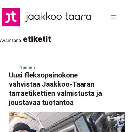
Skip
to
content
etiketit
Avainsana
Yleinen
Uusi fleksopainokone
vahvistaa Jaakkoo-Taaran
tarraetikettien valmistusta ja
joustavaa tuotantoa