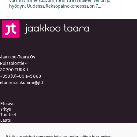
varmistimme saavamme siitä irti kaiken tehon ja
hyödyn. Uudessa fleksopainokoneessa on 7…
Jaakkoo-Taara Oy
Ruissalontie 4
20200 TURKU
+358 (0)400 145 863
etunimi.sukunimi@jt.fi
Etusivu
Yritys
Tuotteet
Laatu
Laatupolitiikka
Vastuullisuus ja ympäristö
Käytämme evästeitä sivustomme toiminnan analysointiin ja tehostamiseen.