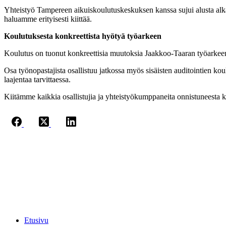
Yhteistyö Tampereen aikuiskoulutuskeskuksen kanssa sujui alusta alka
haluamme erityisesti kiittää.
Koulutuksesta konkreettista hyötyä työarkeen
Koulutus on tuonut konkreettisia muutoksia Jaakkoo-Taaran työarkeen.
Osa työnopastajista osallistuu jatkossa myös sisäisten auditointien koulu
laajentaa tarvittaessa.
Kiitämme kaikkia osallistujia ja yhteistyökumppaneita onnistuneesta 
Jaakkoo-Taara Oy
Ruissalontie 4
20200 TURKU
+358 (0)400 145 863
etunimi.sukunimi@jt.fi
Etusivu