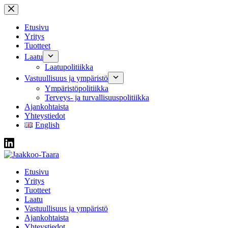
Skip
to
content
Etusivu
Yritys
Tuotteet
Laatu
Laatupolitiikka
Vastuullisuus ja ympäristö
Ympäristöpolitiikka
Terveys- ja turvallisuuspolitiikka
Ajankohtaista
Yhteystiedot
English
Etusivu
Yritys
Tuotteet
Laatu
Vastuullisuus ja ympäristö
Ajankohtaista
Yhteystiedot