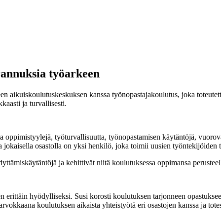
rannuksia työarkeen
een aikuiskoulutuskeskuksen kanssa työnopastajakoulutus, joka toteute
aasti ja turvallisesti.
sia oppimistyylejä, työturvallisuutta, työnopastamisen käytäntöjä, vuorov
sa jokaisella osastolla on yksi henkilö, joka toimii uusien työntekijöiden
ehdyttämiskäytäntöjä ja kehittivät niitä koulutuksessa oppimansa perustee
 erittäin hyödylliseksi. Susi korosti koulutuksen tarjonneen opastukseen 
 arvokkaana koulutuksen aikaista yhteistyötä eri osastojen kanssa ja tot