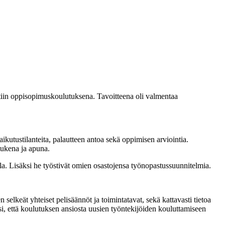
ttiin oppisopimuskoulutuksena. Tavoitteena oli valmentaa
aikutustilanteita, palautteen antoa sekä oppimisen arviointia.
 tukena ja apuna.
lla. Lisäksi he työstivät omien osastojensa työnopastussuunnitelmia.
selkeät yhteiset pelisäännöt ja toimintatavat, sekä kattavasti tietoa
esi, että koulutuksen ansiosta uusien työntekijöiden kouluttamiseen