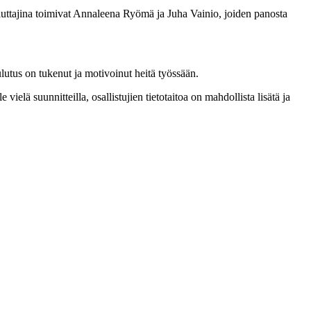
luttajina toimivat Annaleena Ryömä ja Juha Vainio, joiden panosta
utus on tukenut ja motivoinut heitä työssään.
ielä suunnitteilla, osallistujien tietotaitoa on mahdollista lisätä ja