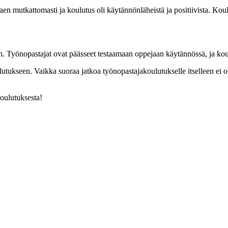
en mutkattomasti ja koulutus oli käytännönläheistä ja positiivista. Kou
 Työnopastajat ovat päässeet testaamaan oppejaan käytännössä, ja koul
tukseen. Vaikka suoraa jatkoa työnopastajakoulutukselle itselleen ei ole v
koulutuksesta!