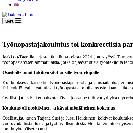
Menu
Työnopastajakoulutus toi konkreettisia pa
Jaakkoo-Taaralla järjestettiin alkuvuodesta 2024 yhteistyössä Tamper
työnopastamisen ammattilaisia, jotka ohjaavat uusia työntekijöitä tehokk
Osastoille omat tukihenkilöt uusille työntekijöille
Koulutuksessa käsiteltiin työnopastajan roolia ja lainsäädäntöä, erilai
Esihenkilöt valitsivat tulevat työnopastajat omilta osastoiltaan. Jatkos
Osallistujat tekivät ennakkotehtäviä, joissa he tutkivat yrityksen per
Koulutus oli positiivinen ja käytännönläheinen kokemus
Osallistujat, kuten Tatjana Susi ja Jussi Heikkinen
,
kokivat koulutuksen
vuorovaikutustaidoista ja työturvallisuudesta. Heikkinen piti erityisen
luotiin yhtenäiset raamit.