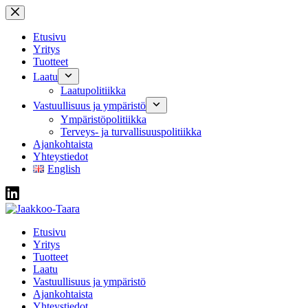
Skip
to
content
Etusivu
Yritys
Tuotteet
Laatu
Laatupolitiikka
Vastuullisuus ja ympäristö
Ympäristöpolitiikka
Terveys- ja turvallisuuspolitiikka
Ajankohtaista
Yhteystiedot
English
Etusivu
Yritys
Tuotteet
Laatu
Vastuullisuus ja ympäristö
Ajankohtaista
Yhteystiedot