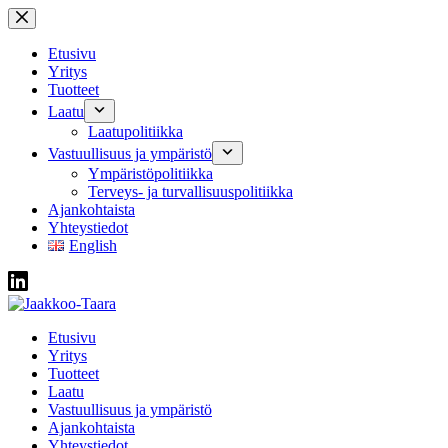
Skip
to
content
Etusivu
Yritys
Tuotteet
Laatu
Laatupolitiikka
Vastuullisuus ja ympäristö
Ympäristöpolitiikka
Terveys- ja turvallisuuspolitiikka
Ajankohtaista
Yhteystiedot
English
Etusivu
Yritys
Tuotteet
Laatu
Vastuullisuus ja ympäristö
Ajankohtaista
Yhteystiedot