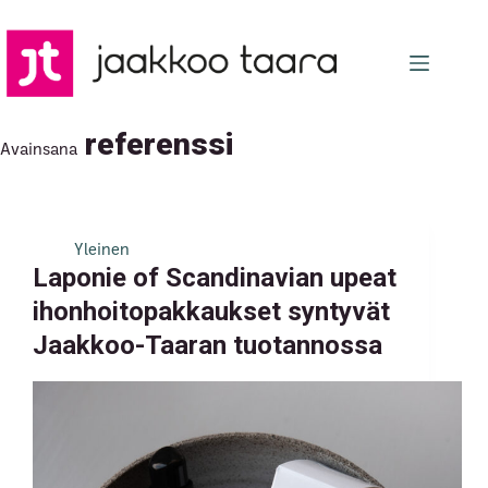
Skip
to
content
referenssi
Avainsana
Yleinen
Laponie of Scandinavian upeat
ihonhoitopakkaukset syntyvät
Jaakkoo-Taaran tuotannossa