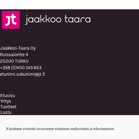
Jaakkoo-Taara Oy
Ruissalontie 4
20200 TURKU
+358 (0)400 145 863
etunimi.sukunimi@jt.fi
Etusivu
Yritys
Tuotteet
Laatu
Laatupolitiikka
Vastuullisuus ja ympäristö
Käytämme evästeitä sivustomme toiminnan analysointiin ja tehostamiseen.
Ympäristöpolitiikka
Terveys- ja turvallisuuspolitiikka