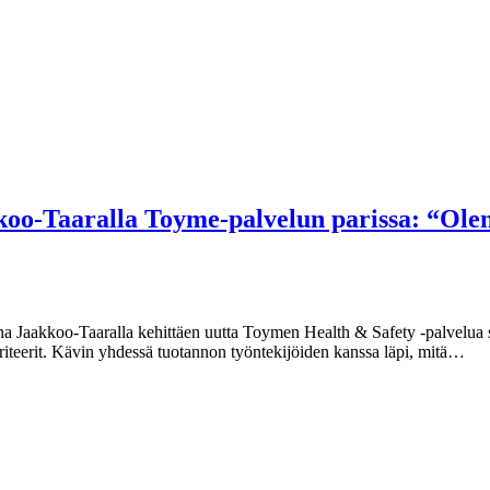
koo-Taaralla Toyme-palvelun parissa: “Olen
a Jaakkoo-Taaralla kehittäen uutta Toymen Health & Safety -palvelua s
-kriteerit. Kävin yhdessä tuotannon työntekijöiden kanssa läpi, mitä…