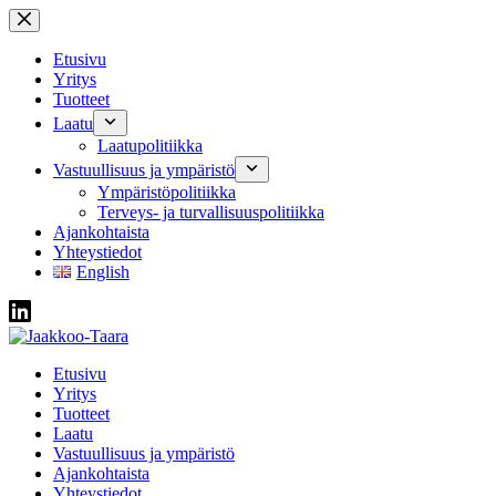
Skip
to
content
Etusivu
Yritys
Tuotteet
Laatu
Laatupolitiikka
Vastuullisuus ja ympäristö
Ympäristöpolitiikka
Terveys- ja turvallisuuspolitiikka
Ajankohtaista
Yhteystiedot
English
Etusivu
Yritys
Tuotteet
Laatu
Vastuullisuus ja ympäristö
Ajankohtaista
Yhteystiedot