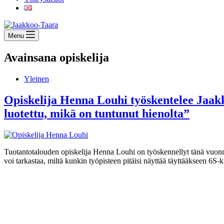
Menu
Avainsana
opiskelija
Yleinen
Opiskelija Henna Louhi työskentelee Jaak
luotettu, mikä on tuntunut hienolta”
Tuotantotalouden opiskelija Henna Louhi on työskennellyt tänä vuonn
voi tarkastaa, miltä kunkin työpisteen pitäisi näyttää täyttääkseen 6S
Jaakkoo-Taara Oy
Ruissalontie 4
20200 TURKU