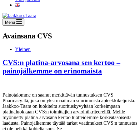
Menu
Avainsana
CVS
Yleinen
CVS:n platina-arvosana sen kertoo –
painojälkemme on erinomaista
Painotalomme on saanut merkittävän tunnustuksen CVS
Pharmacy:ltä, joka on yksi maailman suurimmista apteekkiketjuista.
Jaakkoo-Taara on luokiteltu suorituskyvyltään korkeimpaan
platinaluokkaan CVS:n toimittajien arviointikriteereillä. Meille
myönnetty platina-arvosana kertoo tuotteidemme korkeatasoisesta
laadusta. Painojälkemme täyttää tarkat vaatimukset CVS:n tunnustus
ei ole pelkkä kohteliaisuus. Se…