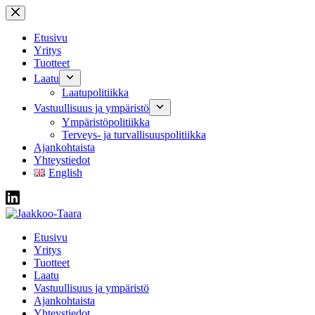
Skip
to
content
Etusivu
Yritys
Tuotteet
Laatu
Laatupolitiikka
Vastuullisuus ja ympäristö
Ympäristöpolitiikka
Terveys- ja turvallisuuspolitiikka
Ajankohtaista
Yhteystiedot
English
Etusivu
Yritys
Tuotteet
Laatu
Vastuullisuus ja ympäristö
Ajankohtaista
Yhteystiedot