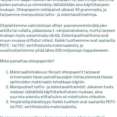
Tarjoamme laajan valikoiman ohkopaperille painettuja tuotteita,
joiden painatus ja viimeistely räätälöidään aina käyttötarpeen
mukaan. Ohkopaperin neliöpainot alkavat 40 grammasta, ja
tarjoamme monipuolisia taitto- ja sidontavaihtoehtoja.
Ohjelehtemme valmistetaan offset-painomenetelmällä joko
arkilta tai rullalta, pääasiassa 1-väripainatuksena, mutta tarpeen
mukaan myös useammalla värillä. Sidontavaihtoehtoina ovat
muun muassa stiftatut vihkot. Kaikki tuotteemme ovat saatavilla
PEFC- tai FSC-sertifioiduista materiaaleista, ja
vuosituotantomme yltää lähes 200 miljoonaan kappaleeseen.
Miksi painattaa ohkopaperille?
Materiaalitehokkuus: Kevyet ohkopaperit tarjoavat
erinomaisen tavan painattaa paljon tietoa pienessä tilassa
optimoiden materiaalin tehokkaan käytön.
Monipuoliset taitto- ja sidontavaihtoehdot: Jokainen tuote
voidaan räätälöidä käyttötarkoituksen mukaan, aina
suurista arkeista stiftattuihin eli nidottuihin vihkoihin.
Ympäristöystävällisyys: Kaikki tuotteet ovat saatavilla PEFC-
tai FSC-sertifioiduista materiaaleista.