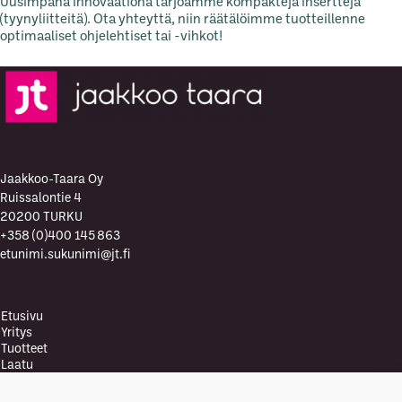
Uusimpana innovaationa tarjoamme kompakteja inserttejä
(tyynyliitteitä). Ota yhteyttä, niin räätälöimme tuotteillenne
optimaaliset ohjelehtiset tai -vihkot!
Jaakkoo-Taara Oy
Ruissalontie 4
20200 TURKU
+358 (0)400 145 863
etunimi.sukunimi@jt.fi
Etusivu
Yritys
Tuotteet
Laatu
Laatupolitiikka