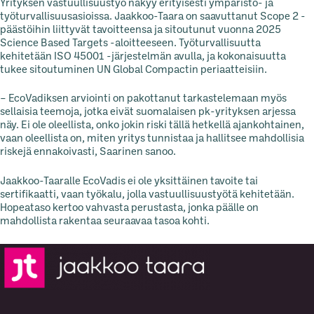
Yrityksen vastuullisuustyö näkyy erityisesti ympäristö- ja
työturvallisuusasioissa. Jaakkoo-Taara on saavuttanut Scope 2 -
päästöihin liittyvät tavoitteensa ja sitoutunut vuonna 2025
Science Based Targets -aloitteeseen. Työturvallisuutta
kehitetään ISO 45001 -järjestelmän avulla, ja kokonaisuutta
tukee sitoutuminen UN Global Compactin periaatteisiin.
– EcoVadiksen arviointi on pakottanut tarkastelemaan myös
sellaisia teemoja, jotka eivät suomalaisen pk-yrityksen arjessa
näy. Ei ole oleellista, onko jokin riski tällä hetkellä ajankohtainen,
vaan oleellista on, miten yritys tunnistaa ja hallitsee mahdollisia
riskejä ennakoivasti, Saarinen sanoo.
Jaakkoo-Taaralle EcoVadis ei ole yksittäinen tavoite tai
sertifikaatti, vaan työkalu, jolla vastuullisuustyötä kehitetään.
Hopeataso kertoo vahvasta perustasta, jonka päälle on
mahdollista rakentaa seuraavaa tasoa kohti.