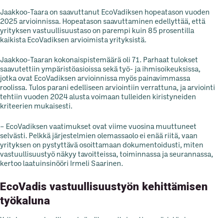
Jaakkoo-Taara on saavuttanut EcoVadiksen hopeatason vuoden
2025 arvioinnissa. Hopeatason saavuttaminen edellyttää, että
yrityksen vastuullisuustaso on parempi kuin 85 prosentilla
kaikista EcoVadiksen arvioimista yrityksistä.
Jaakkoo-Taaran kokonaispistemäärä oli 71. Parhaat tulokset
saavutettiin ympäristöasioissa sekä työ- ja ihmisoikeuksissa,
jotka ovat EcoVadiksen arvioinnissa myös painavimmassa
roolissa. Tulos parani edelliseen arviointiin verrattuna, ja arviointi
tehtiin vuoden 2024 alusta voimaan tulleiden kiristyneiden
kriteerien mukaisesti.
– EcoVadiksen vaatimukset ovat viime vuosina muuttuneet
selvästi. Pelkkä järjestelmien olemassaolo ei enää riitä, vaan
yrityksen on pystyttävä osoittamaan dokumentoidusti, miten
vastuullisuustyö näkyy tavoitteissa, toiminnassa ja seurannassa,
kertoo laatuinsinööri Irmeli Saarinen.
EcoVadis vastuullisuustyön kehittämisen
työkaluna