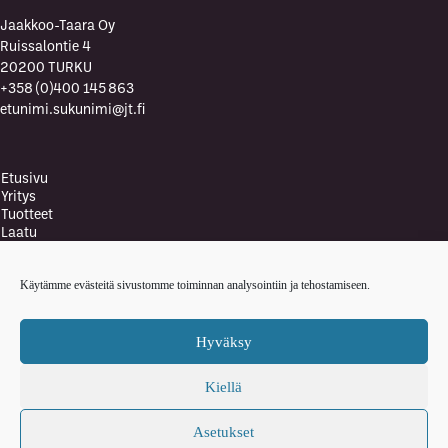
Jaakkoo-Taara Oy
Ruissalontie 4
20200 TURKU
+358 (0)400 145 863
etunimi.sukunimi@jt.fi
Etusivu
Yritys
Tuotteet
Laatu
Laatupolitiikka
Vastuullisuus ja ympäristö
Käytämme evästeitä sivustomme toiminnan analysointiin ja tehostamiseen.
Ympäristöpolitiikka
Terveys- ja turvallisuuspolitiikka
Ajankohtaista
Hyväksy
Yhteystiedot
English
Kiellä
Tietosuojaselosteet
Asetukset
Copyright © 2026 Jaakkoo-Taara Oy